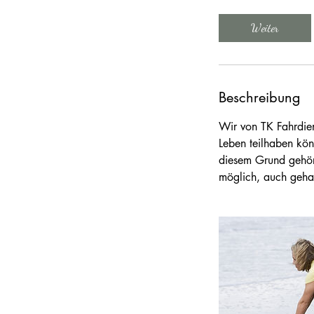
t
d
Weiter
Beschreibung
Wir von TK Fahrdie
Leben teilhaben kön
diesem Grund gehört
möglich, auch gehan