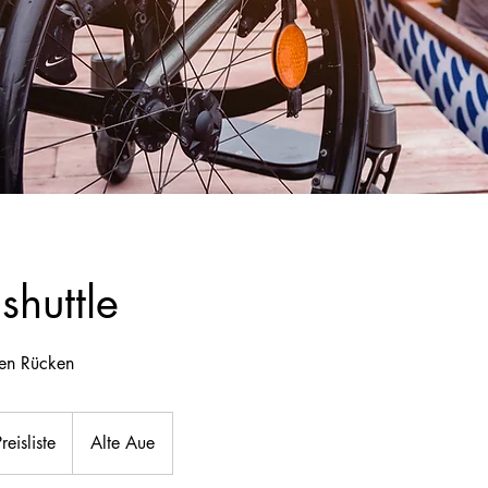
lshuttle
den Rücken
reisliste
Alte Aue