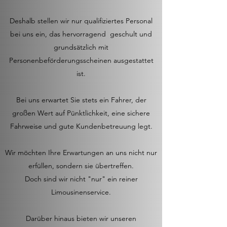
Deshalb stellen wir nur qualifiziertes Personal
bei uns ein, das hervorragend geschult und
grundsätzlich mit
Personenbeförderungsscheinen ausgestattet
ist.
Bei uns erwartet Sie stets ein Fahrer, der
großen Wert auf Pünktlichkeit, eine sichere
Fahrweise und gute Kundenbetreuung legt.
Wir möchten Ihre Erwartungen an uns nicht nur
erfüllen, sondern sie übertreffen.
Doch sind wir nicht "nur" ein reiner
Limousinenservice.
Darüber hinaus bieten wir unseren